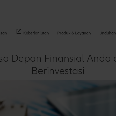
san
Keberlanjutan
Produk & Layanan
Unduhan
sa Depan Finansial Anda 
Berinvestasi