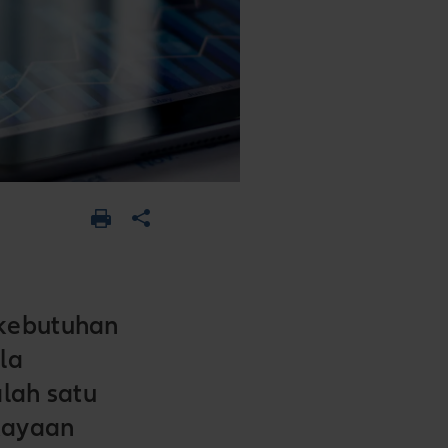
 kebutuhan
la
alah satu
kayaan