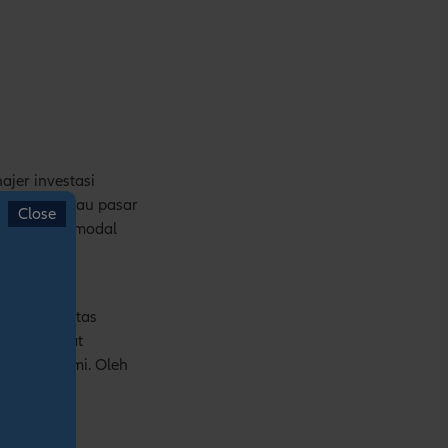
ajer investasi
obligasi, atau pasar
Close
asi dengan modal
mberi hak atas
saham sangat
imen ekonomi. Oleh
ental dan