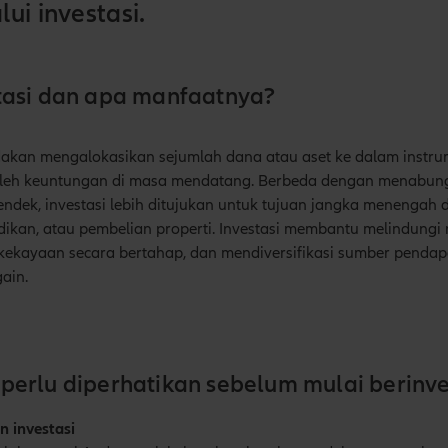
ui investasi.
stasi dan apa manfaatnya?
ndakan mengalokasikan sejumlah dana atau aset ke dalam instru
leh keuntungan di masa mendatang. Berbeda dengan menabung
ndek, investasi lebih ditujukan untuk tujuan jangka menengah d
ikan, atau pembelian properti. Investasi membantu melindungi n
kekayaan secara bertahap, dan mendiversifikasi sumber pendapa
gain.
 perlu diperhatikan sebelum mulai berinve
n investasi