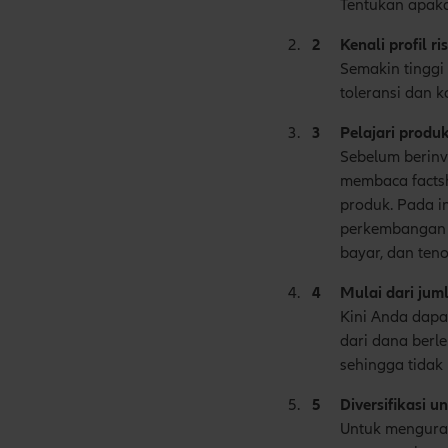
Tentukan apaka
Kenali profil ri
Semakin tinggi 
toleransi dan 
Pelajari produk
Sebelum berinv
membaca factshe
produk. Pada i
perkembangan k
bayar, dan ten
Mulai dari jum
Kini Anda dapat
dari dana berle
sehingga tidak
Diversifikasi u
Untuk menguran