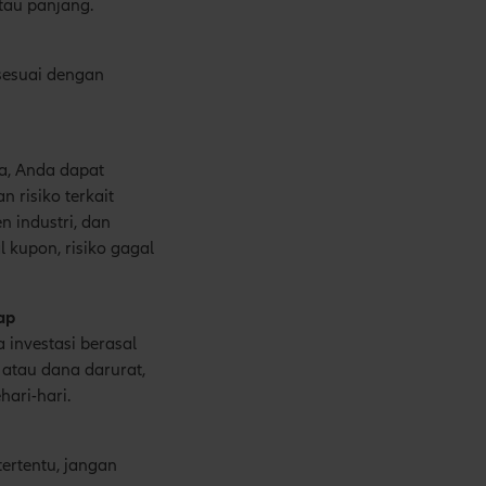
tau panjang.
 sesuai dengan
a, Anda dapat
 risiko terkait
 industri, dan
 kupon, risiko gagal
ap
a investasi berasal
 atau dana darurat,
ari-hari.
ertentu, jangan