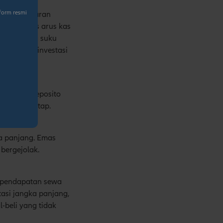
form resmi
kan pembayaran
i stabilitas arus kas
uasi karena suku
uai untuk investasi
entukan. Deposito
n bunga tetap.
ka panjang. Emas
 bergejolak.
i pendapatan sewa
tasi jangka panjang,
l-beli yang tidak