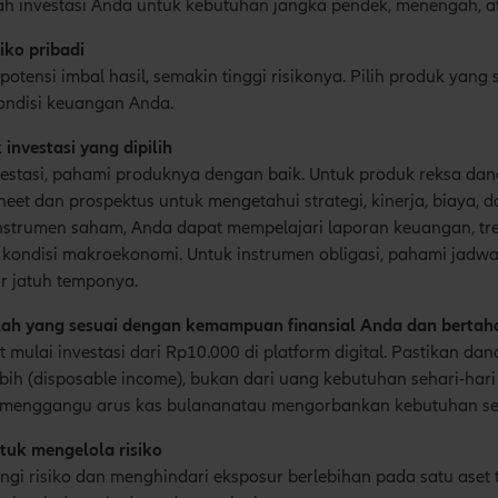
h investasi Anda untuk kebutuhan jangka pendek, menengah, a
siko pribadi
potensi imbal hasil, semakin tinggi risikonya. Pilih produk yang
kondisi keuangan Anda.
 investasi yang dipilih
estasi, pahami produknya dengan baik. Untuk produk reksa dan
et dan prospektus untuk mengetahui strategi, kinerja, biaya, dan
nstrumen saham, Anda dapat mempelajari laporan keuangan, tren
ondisi makroekonomi. Untuk instrumen obligasi, pahami jadwal
or jatuh temponya.
lah yang sesuai dengan kemampuan finansial Anda dan bertah
 mulai investasi dari Rp10.000 di platform digital. Pastikan dan
bih (disposable income), bukan dari uang kebutuhan sehari-hari
 menggangu arus kas bulananatau mengorbankan kebutuhan seh
ntuk mengelola risiko
gi risiko dan menghindari eksposur berlebihan pada satu aset t