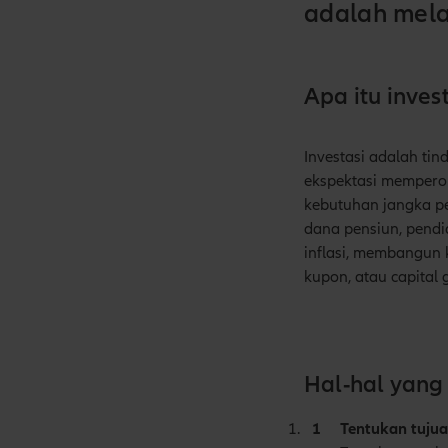
adalah melal
Apa itu inve
Investasi adalah ti
ekspektasi mempero
kebutuhan jangka pe
dana pensiun, pendid
inflasi, membangun 
kupon, atau capital 
Hal-hal yang
Tentukan tujua