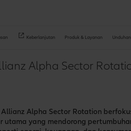
san
Keberlanjutan
Produk & Layanan
Unduhan
llianz Alpha Sector Rotati
Allianz Alpha Sector Rotation berfok
tor utama yang mendorong pertumbuha