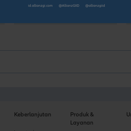
id.allianzgi.com
@AllianzGIID
@allianzgiid
18/12/2024
Keberlanjutan
Produk &
U
Layanan