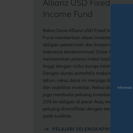
Allianz USD Fixed
Income Fund
Reksa Dana Allianz USD Fixed Income
Fund memberikan akses investasi di
obligasi pemerintah dan korporasi
Indonesia berdenominasi Dolar AS,
menawarkan potensi imbal hasil lebih
tinggi dengan risiko bunga minimal.
Dengan durasi portofolio maksimal 4
tahun, reksa dana ini menjaga likuiditas
dan stabilitas investasi. Reksa dana ini
Informasi
juga membuka peluang investasi hingga
15% ke obligasi di pasar Asia, membuka
peluang diversifikasi dengan tetap fokus
pada kualitas.
PELAJARI SELENGKAPNYA