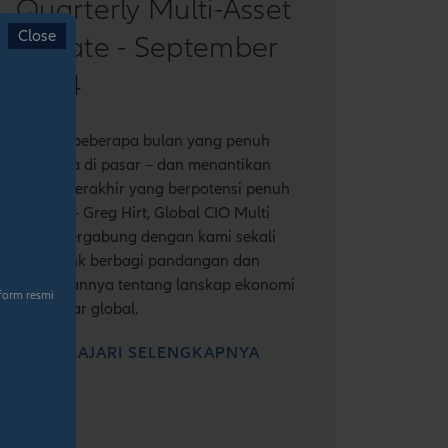
Quarterly Multi-Asset
Close
update - September
2024
Setelah beberapa bulan yang penuh
peristiwa di pasar – dan menantikan
kuartal terakhir yang berpotensi penuh
gejolak – Greg Hirt, Global CIO Multi
Asset, bergabung dengan kami sekali
lagi untuk berbagi pandangan dan
keyakinannya tentang lanskap ekonomi
form resmi
dan pasar global.
PELAJARI SELENGKAPNYA