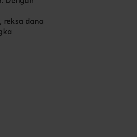
n. Dengan
k, reksa dana
ngka