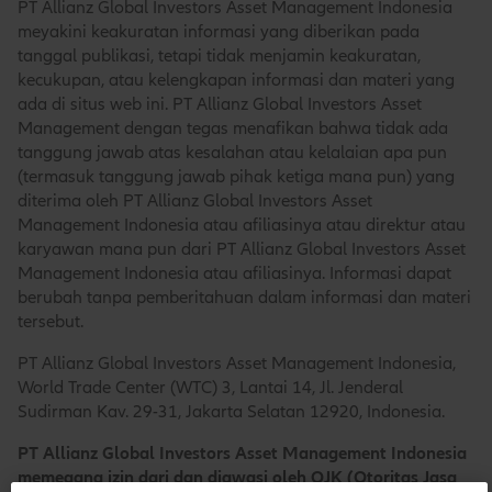
PT Allianz Global Investors Asset Management Indonesia
meyakini keakuratan informasi yang diberikan pada
tanggal publikasi, tetapi tidak menjamin keakuratan,
kecukupan, atau kelengkapan informasi dan materi yang
ada di situs web ini. PT Allianz Global Investors Asset
Management dengan tegas menafikan bahwa tidak ada
tanggung jawab atas kesalahan atau kelalaian apa pun
(termasuk tanggung jawab pihak ketiga mana pun) yang
diterima oleh PT Allianz Global Investors Asset
Management Indonesia atau afiliasinya atau direktur atau
karyawan mana pun dari PT Allianz Global Investors Asset
Management Indonesia atau afiliasinya. Informasi dapat
berubah tanpa pemberitahuan dalam informasi dan materi
tersebut.
PT Allianz Global Investors Asset Management Indonesia,
World Trade Center (WTC) 3, Lantai 14, Jl. Jenderal
Sudirman Kav. 29-31, Jakarta Selatan 12920, Indonesia.
PT Allianz Global Investors Asset Management Indonesia
memegang izin dari dan diawasi oleh OJK (Otoritas Jasa