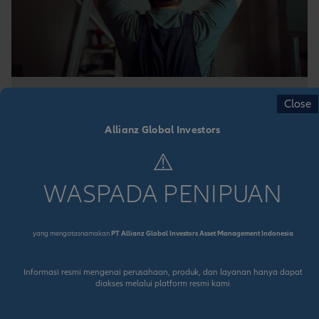
Income Focus
Close
Berinvestasi di Properti atau Reksa
Allianz Global Investors
Dana Pendapatan Tetap? Dilema
⚠️
Alexander
WASPADA PENIPUAN
Alexander berencana menyewakan apartemen lama
milik orang tuanya. Namun, ia mulai
yang mengatasnamakan
PT Allianz Global Investors Asset Management Indonesia
mempertimbangkan pilihan lain: menjual apartemen
tersebut dan menginvestasikan hasil penjualannya
ke dalam reksa dana pendapatan tetap.
Informasi resmi mengenai perusahaan, produk, dan layanan hanya dapat
diakses melalui platform resmi kami
PELAJARI SELENGKAPNYA