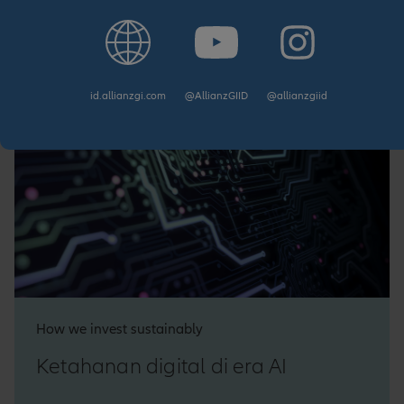
21/07/2026
id.allianzgi.com
@AllianzGIID
@allianzgiid
How we invest sustainably
Ketahanan digital di era AI