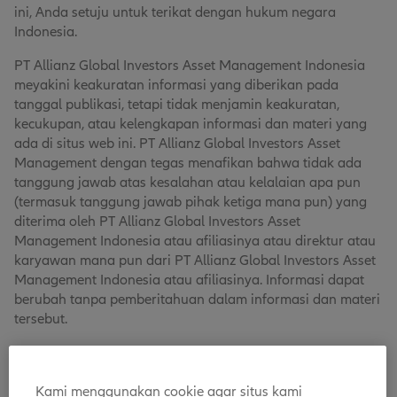
ini, Anda setuju untuk terikat dengan hukum negara
Indonesia.
PT Allianz Global Investors Asset Management Indonesia
meyakini keakuratan informasi yang diberikan pada
tanggal publikasi, tetapi tidak menjamin keakuratan,
kecukupan, atau kelengkapan informasi dan materi yang
ada di situs web ini. PT Allianz Global Investors Asset
Management dengan tegas menafikan bahwa tidak ada
tanggung jawab atas kesalahan atau kelalaian apa pun
(termasuk tanggung jawab pihak ketiga mana pun) yang
diterima oleh PT Allianz Global Investors Asset
Management Indonesia atau afiliasinya atau direktur atau
karyawan mana pun dari PT Allianz Global Investors Asset
Management Indonesia atau afiliasinya. Informasi dapat
berubah tanpa pemberitahuan dalam informasi dan materi
tersebut.
PT Allianz Global Investors Asset Management Indonesia,
World Trade Center (WTC) 3, Lantai 14, Jl. Jenderal
Kami menggunakan cookie agar situs kami
Sudirman Kav. 29-31, Jakarta Selatan 12920, Indonesia.