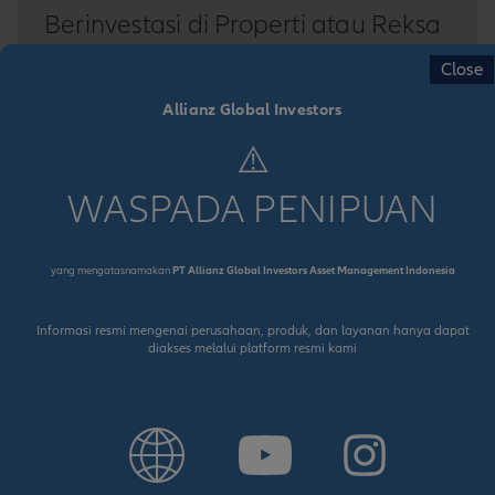
Berinvestasi di Properti atau Reksa
Dana Pendapatan Tetap? Dilema
Close
Alexander
Allianz Global Investors
Alexander berencana menyewakan apartemen lama
⚠️
milik orang tuanya. Namun, ia mulai
mempertimbangkan pilihan lain: menjual apartemen
WASPADA PENIPUAN
tersebut dan menginvestasikan hasil penjualannya
ke dalam reksa dana pendapatan tetap.
yang mengatasnamakan
PT Allianz Global Investors Asset Management Indonesia
PELAJARI SELENGKAPNYA
Informasi resmi mengenai perusahaan, produk, dan layanan hanya dapat
diakses melalui platform resmi kami
21/07/2026