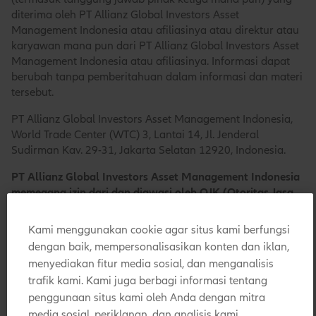
diterima oleh PT Allianz Global Investors Asset
Management Indonesia atau afiliasinya atau direktur atau
karyawan mana pun dari PT Allianz Global Investors Asset
Management Indonesia atau afiliasinya. Informasi dapat
berubah tanpa pemberitahuan dalam informasi dan materi
tersebut.
PT Allianz Global Investors Asset Management Indonesia,
World Trade Center (WTC) 3, Lantai 14, Jl. Jenderal
Sudirman Kav. 29-31, Jakarta Selatan 12920, Indonesia.
PT Allianz Global Investors Asset Management Indonesia
memegang izin dari dan diawasi oleh OJK (Otoritas Jasa
Keuangan) dan merupakan anggota Asosiasi Manajer
Investasi Indonesia (AMII).
Kami menggunakan cookie agar situs kami berfungsi
dengan baik, mempersonalisasikan konten dan iklan,
© Allianz Global Investors 2026. Hak Cipta
menyediakan fitur media sosial, dan menganalisis
trafik kami. Kami juga berbagi informasi tentang
Dilindungi.
penggunaan situs kami oleh Anda dengan mitra
media sosial, periklanan, dan analisis kami.